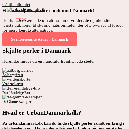
Gå til indholdet
Find de skjulte perler rundt om i Danmark!
Her kan der være tale om alt fra undervurderede og ukendte
turistattraktioner til skønne naturområder, der ofte overses til fordel
for mere kendte alternativer.
Se interessante steder i Danmark
Skjulte perler i Danmark
Herunder finder du en håndfuld fremhævede steder.
Aalborgtårnet
Verdenskortet
Den Uendelige Bro
De Glemte Kæmper
Hvad er UrbanDanmark.dk?
På urbandanmark.dk kan du finde skjulte perler rundt omkring i
det danske land. Her er der altså særligt fokus på ting og steder,